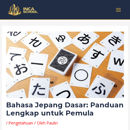
Lewati
Post
Kategori
MAI
ke
navigation
MEN
konten
Bahasa Jepang Dasar: Panduan
Lengkap untuk Pemula
/
Pengetahuan
/ Oleh
Paulin