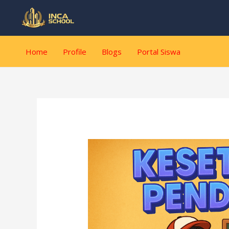
Lewati
Post
ke
navigation
konten
Home
Profile
Blogs
Portal Siswa