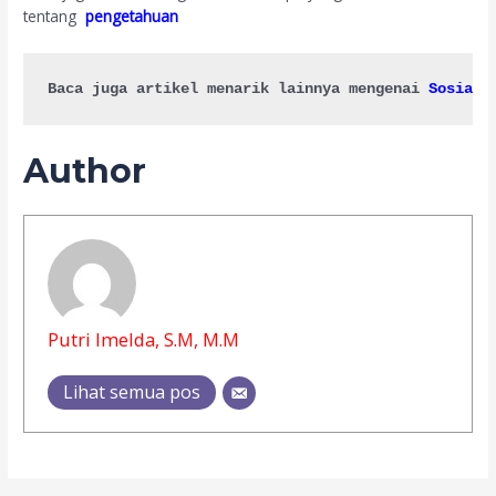
tentang
pengetahuan
Baca juga artikel menarik lainnya mengenai 
Sosial 
Author
Putri Imelda, S.M, M.M
Lihat semua pos