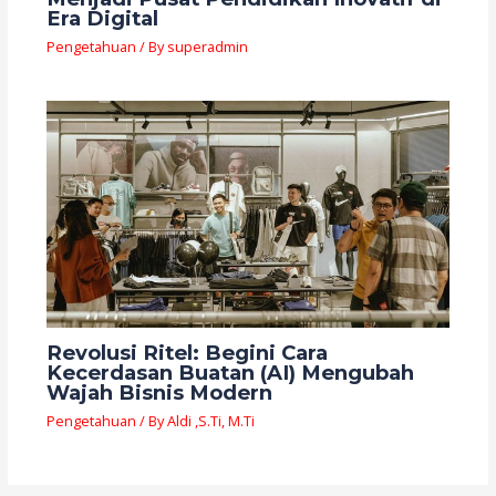
Era Digital
Pengetahuan
/ By
superadmin
Revolusi Ritel: Begini Cara
Kecerdasan Buatan (AI) Mengubah
Wajah Bisnis Modern
Pengetahuan
/ By
Aldi ,S.Ti, M.Ti