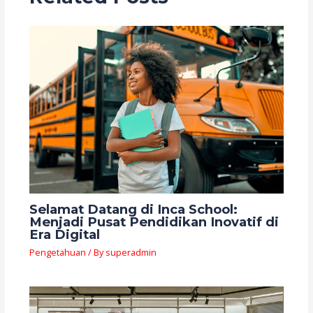
Selamat Datang di Inca School:
Menjadi Pusat Pendidikan Inovatif di
Era Digital
Pengetahuan
/ By
superadmin