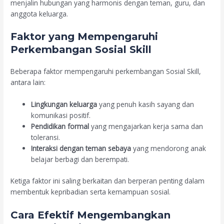
menjalin hubungan yang harmonis dengan teman, guru, dan
anggota keluarga.
Faktor yang Mempengaruhi
Perkembangan Sosial Skill
Beberapa faktor mempengaruhi perkembangan Sosial Skill,
antara lain:
Lingkungan keluarga
yang penuh kasih sayang dan
komunikasi positif.
Pendidikan formal
yang mengajarkan kerja sama dan
toleransi.
Interaksi dengan teman sebaya
yang mendorong anak
belajar berbagi dan berempati.
Ketiga faktor ini saling berkaitan dan berperan penting dalam
membentuk kepribadian serta kemampuan sosial.
Cara Efektif Mengembangkan