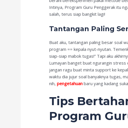
berani bereksperimen pakai metode belaj
Intinya, Program Guru Penggerak itu nga
salah, terus siap bangkit lagi!
Tantangan Paling Se
Buat aku, tantangan paling besar soal w
program == kepala nyut-nyutan. Temenku
siap-siap mabok tugas!” Tapi aku akhirny
Lumayan banget buat ngurangin stress d
jangan ragu buat minta support ke kepa
waktu dia jujur soal banyaknya tugas, m
nih,
pengetahuan
baru yang kadang suka 
Tips Bertahan
Program Gur