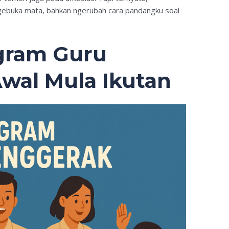
gebuka mata, bahkan ngerubah cara pandangku soal
gram Guru
wal Mula Ikutan