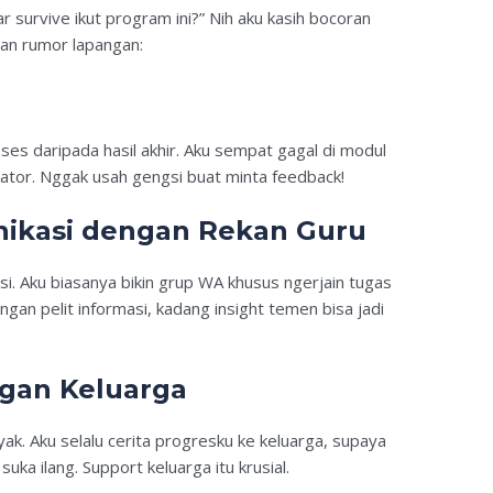
 survive ikut program ini?” Nih aku kasih bocoran
dan rumor lapangan:
h
ses daripada hasil akhir. Aku sempat gagal di modul
litator. Nggak usah gengsi buat minta feedback!
unikasi dengan Rekan Guru
i. Aku biasanya bikin grup WA khusus ngerjain tugas
ngan pelit informasi, kadang insight temen bisa jadi
gan Keluarga
ak. Aku selalu cerita progresku ke keluarga, supaya
a ilang. Support keluarga itu krusial.