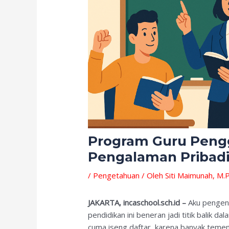
Program Guru Peng
Pengalaman Pribad
/
Pengetahuan
/ Oleh
Siti Maimunah, M.P
JAKARTA, incaschool.sch.id –
Aku pengen 
pendidikan ini beneran jadi titik balik d
cuma iseng daftar, karena banyak temen