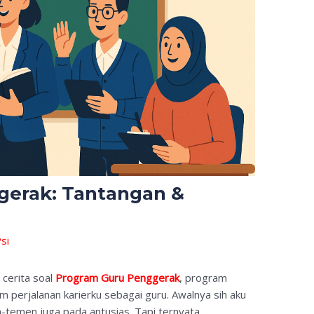
gerak: Tantangan &
i
si
cerita soal
Program Guru Penggerak
, program
alam perjalanan karierku sebagai guru. Awalnya sih aku
-temen juga pada antusias. Tapi ternyata,