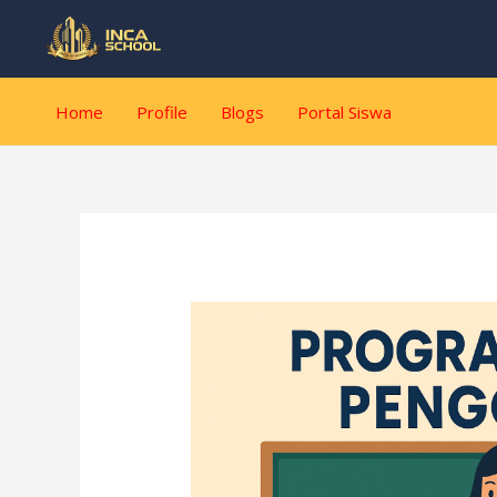
Lewati
Post
ke
navigation
konten
Home
Profile
Blogs
Portal Siswa