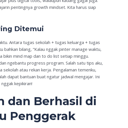
ar plus digital tools, walaupun kadang gagal juga.
jarin pentingnya growth mindset. Kita harus siap
ring Ditemui
aktu. Antara tugas sekolah + tugas keluarga + tugas
 bahkan bilang, “Kalau nggak pinter manage waktu,
a bikin mind map dan to do list setiap minggu.
an ngebantu progress program. Salah satu tips aku,
la sekolah atau rekan kerja. Pengalaman temenku,
alah dapat bantuan buat ngatur jadwal mengajar. Ini
nggak kepikiran!
 dan Berhasil di
u Penggerak