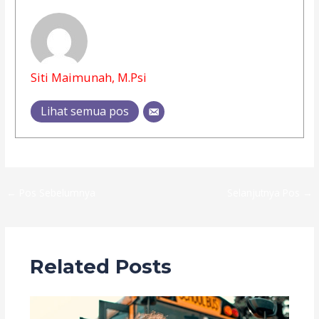
Siti Maimunah, M.Psi
Lihat semua pos
←
Pos Sebelumnya
Selanjutnya Pos
→
Related Posts