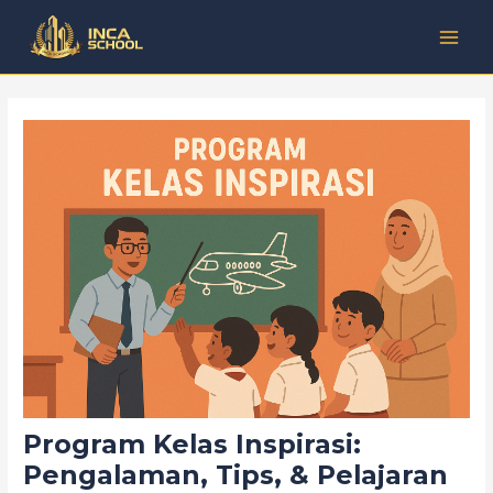
Lewati
Post
Kategori
MAI
ke
navigation
MEN
konten
Program Kelas Inspirasi:
Pengalaman, Tips, & Pelajaran