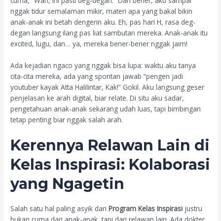
cuma, “Wah, ini pasti deg-degan.” Dan bener, aku sampai
nggak tidur semalaman mikir, materi apa yang bakal bikin
anak-anak ini betah dengerin aku. Eh, pas hari H, rasa deg-
degan langsung ilang pas liat sambutan mereka. Anak-anak itu
excited, lugu, dan… ya, mereka bener-bener nggak jaim!
Ada kejadian ngaco yang nggak bisa lupa: waktu aku tanya
cita-cita mereka, ada yang spontan jawab “pengen jadi
youtuber kayak Atta Halilintar, Kak!” Gokil. Aku langsung geser
penjelasan ke arah digital, biar relate. Di situ aku sadar,
pengetahuan anak-anak sekarang udah luas, tapi bimbingan
tetap penting biar nggak salah arah.
Kerennya Relawan Lain di
Kelas Inspirasi
: Kolaborasi
yang Ngagetin
Salah satu hal paling asyik dari
Program Kelas Inspirasi
justru
bukan cuma dari anak-anak, tapi dari relawan lain. Ada dokter,