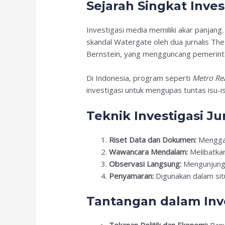
Sejarah Singkat Inves
Investigasi media memiliki akar panjang
skandal Watergate oleh dua jurnalis T
Bernstein, yang mengguncang pemerint
Di Indonesia, program seperti
Metro Rea
investigasi untuk mengupas tuntas isu-isu
Teknik Investigasi Jur
Riset Data dan Dokumen:
Menggal
Wawancara Mendalam:
Melibatkan
Observasi Langsung:
Mengunjungi 
Penyamaran:
Digunakan dalam sit
Tantangan dalam Inv
Tekanan Politik dan Ekonomi:
Bany