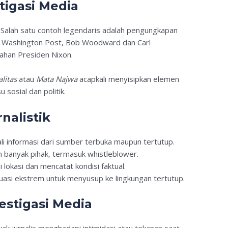
tigasi Media
. Salah satu contoh legendaris adalah pengungkapan
he Washington Post, Bob Woodward dan Carl
ahan Presiden Nixon.
litas
atau
Mata Najwa
acapkali menyisipkan elemen
 sosial dan politik.
nalistik
i informasi dari sumber terbuka maupun tertutup.
 banyak pihak, termasuk whistleblower.
lokasi dan mencatat kondisi faktual.
uasi ekstrem untuk menyusup ke lingkungan tertutup.
estigasi Media
ak jurnalis menghadapi intimidasi atau tekanan saat