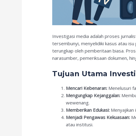
Investigasi media adalah proses jurnal
tersembunyi, menyelidiki kasus atau is
terungkap oleh pemberitaan biasa. Prose
narasumber, pemeriksaan dokumen, hing
Tujuan Utama Investi
Mencari Kebenaran:
Menelusuri fa
Mengungkap Kejanggalan:
Membuka
wewenang.
Memberikan Edukasi:
Menyajikan i
Menjadi Pengawas Kekuasaan:
Me
atau institusi.