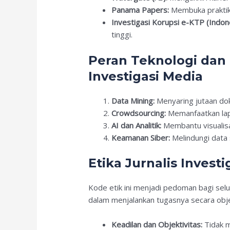
Panama Papers:
Membuka praktik 
Investigasi Korupsi e-KTP (Indone
tinggi.
Peran Teknologi da
Investigasi Media
Data Mining:
Menyaring jutaan do
Crowdsourcing:
Memanfaatkan lap
AI dan Analitik:
Membantu visualisa
Keamanan Siber:
Melindungi data 
Etika Jurnalis Investi
Kode etik ini menjadi pedoman bagi selu
dalam menjalankan tugasnya secara obje
Keadilan dan Objektivitas:
Tidak m