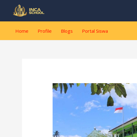
Lewati
Post
ke
navigation
konten
Home
Profile
Blogs
Portal Siswa