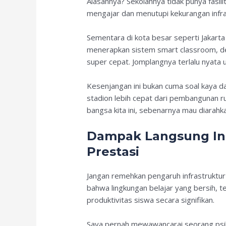
Alasannya? Sekolahnya tidak punya fasili
mengajar dan menutupi kekurangan infra
Sementara di kota besar seperti Jakart
menerapkan sistem smart classroom, deng
super cepat. Jomplangnya terlalu nyata u
Kesenjangan ini bukan cuma soal kaya da
stadion lebih cepat dari pembangunan ru
bangsa kita ini, sebenarnya mau diarah
Dampak Langsung Inf
Prestasi
Jangan remehkan pengaruh infrastruktur
bahwa lingkungan belajar yang bersih, t
produktivitas siswa secara signifikan.
Saya pernah mewawancarai seorang psiko