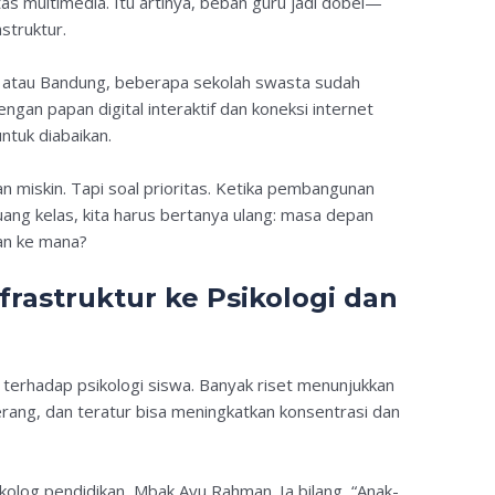
tas multimedia. Itu artinya, beban guru jadi dobel—
struktur.
a atau Bandung, beberapa sekolah swasta sudah
an papan digital interaktif dan koneksi internet
ntuk diabaikan.
n miskin. Tapi soal prioritas. Ketika pembangunan
ang kelas, kita harus bertanya ulang: masa depan
kan ke mana?
rastruktur ke Psikologi dan
 terhadap psikologi siswa. Banyak riset menunjukkan
erang, dan teratur bisa meningkatkan konsentrasi dan
log pendidikan, Mbak Ayu Rahman. Ia bilang, “Anak-