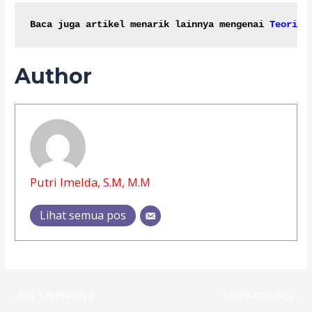
Baca juga artikel menarik lainnya mengenai
Teori G
Author
Putri Imelda, S.M, M.M
Lihat semua pos
←
Pos Sebelumnya
Selanjutnya Pos
→