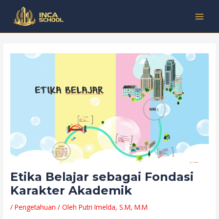
Lewati
Post
Kategori
MAI
ke
navigation
MEN
konten
Etika Belajar sebagai Fondasi
Karakter Akademik
/
Pengetahuan
/ Oleh
Putri Imelda, S.M, M.M