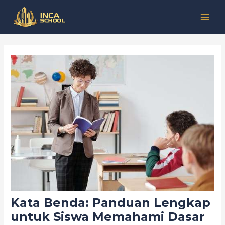
Lewati
Post
Kategori
MAI
ke
navigation
MEN
konten
Kata Benda: Panduan Lengkap
untuk Siswa Memahami Dasar