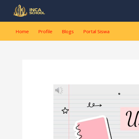
Lewati
Post
ke
navigation
konten
Home
Profile
Blogs
Portal Siswa