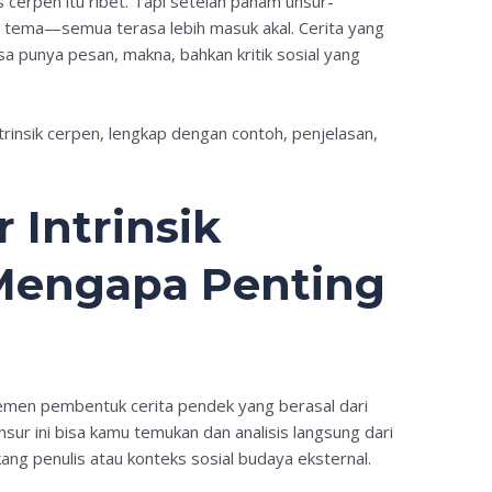
s cerpen itu ribet. Tapi setelah paham unsur-
an tema—semua terasa lebih masuk akal. Cerita yang
a punya pesan, makna, bahkan kritik sosial yang
intrinsik cerpen, lengkap dengan contoh, penjelasan,
 Intrinsik
Mengapa Penting
lemen pembentuk cerita pendek yang berasal dari
unsur ini bisa kamu temukan dan analisis langsung dari
akang penulis atau konteks sosial budaya eksternal.