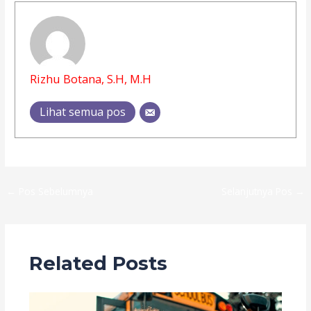
Rizhu Botana, S.H, M.H
Lihat semua pos
←
Pos Sebelumnya
Selanjutnya Pos
→
Related Posts