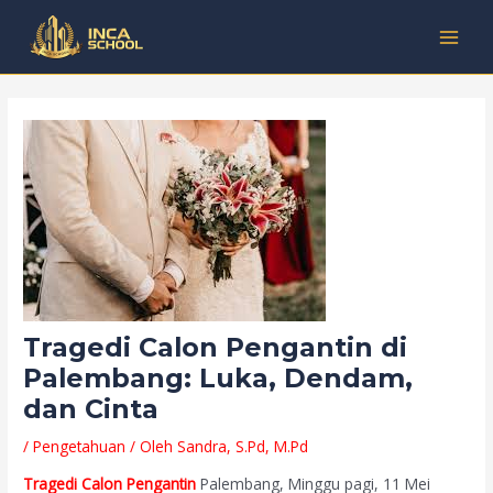
Lewati
Post
Kategori
MAI
ke
navigation
MEN
konten
Tragedi Calon Pengantin di
Palembang: Luka, Dendam,
dan Cinta
/
Pengetahuan
/ Oleh
Sandra, S.Pd, M.Pd
Tragedi Calon Pengantin
Palembang, Minggu pagi, 11 Mei