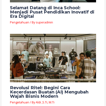
Selamat Datang di Inca School:
Menjadi Pusat Pendidikan Inovatif di
Era Digital
Pengetahuan
/ By
superadmin
Revolusi Ritel: Begini Cara
Kecerdasan Buatan (AI) Mengubah
Wajah Bisnis Modern
Pengetahuan
/ By
Aldi ,S.Ti, M.Ti