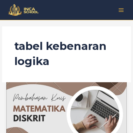
Lewati
Kategori
MAI
ke
MEN
konten
tabel kebenaran
logika
Matematika
Diskrit:
Logika,
Himpunan,
dan
Kombinatorik