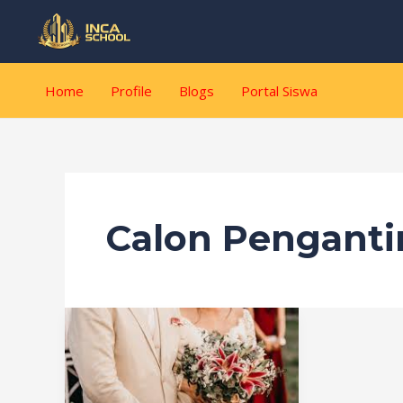
Lewati
ke
konten
Home
Profile
Blogs
Portal Siswa
Calon Penganti
Tragedi
Calon
Pengantin
di