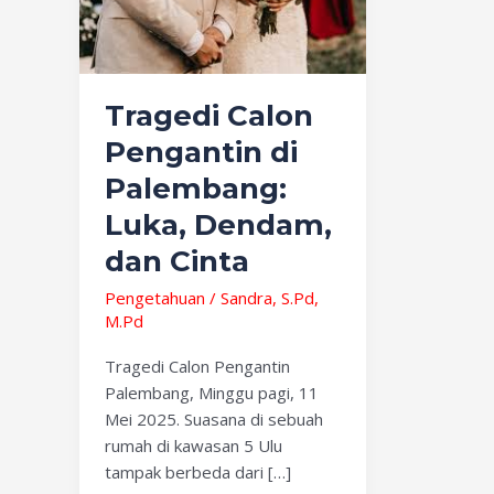
Palembang:
Luka,
Dendam,
dan
Cinta
Tragedi Calon
Pengantin di
Palembang:
Luka, Dendam,
dan Cinta
Pengetahuan
/
Sandra, S.Pd,
M.Pd
Tragedi Calon Pengantin
Palembang, Minggu pagi, 11
Mei 2025. Suasana di sebuah
rumah di kawasan 5 Ulu
tampak berbeda dari […]