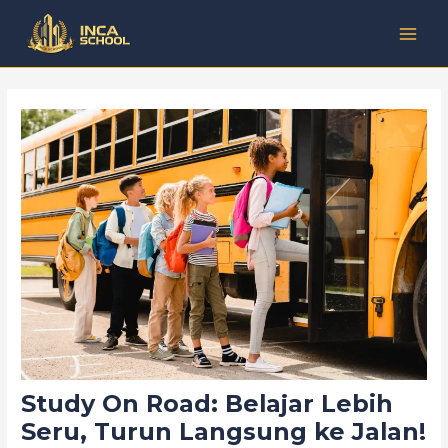
Lewati
Post
Kategori
MAI
ke
navigation
MEN
konten
Study On Road: Belajar Lebih
Seru, Turun Langsung ke Jalan!