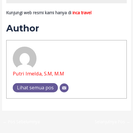
Kunjungi web resmi kami hanya di
inca travel
Author
Putri Imelda, S.M, M.M
Lihat semua pos
←
Pos Sebelumnya
Selanjutnya Pos
→