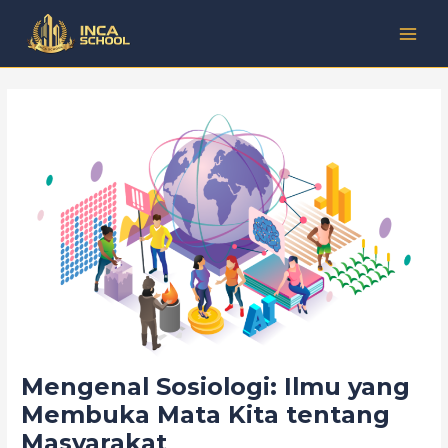
Lewati
Post
Kategori
MAI
ke
navigation
MEN
konten
Mengenal Sosiologi: Ilmu yang
Membuka Mata Kita tentang
Masyarakat