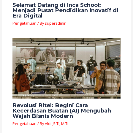
Selamat Datang di Inca School:
Menjadi Pusat Pendidikan Inovatif di
Era Digital
Pengetahuan
/ By
superadmin
Revolusi Ritel: Begini Cara
Kecerdasan Buatan (AI) Mengubah
Wajah Bisnis Modern
Pengetahuan
/ By
Aldi ,S.Ti, M.Ti