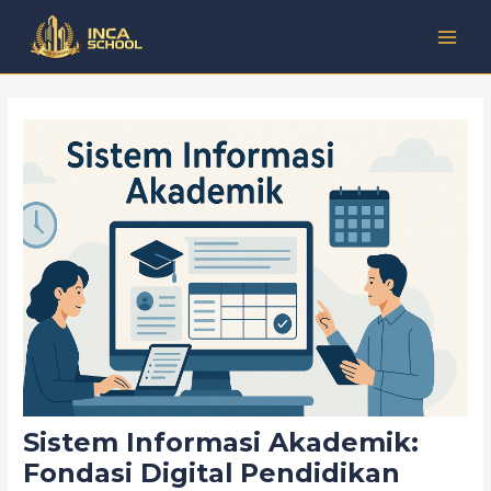
Lewati
Post
Kategori
MAI
ke
navigation
MEN
konten
Sistem Informasi Akademik:
Fondasi Digital Pendidikan