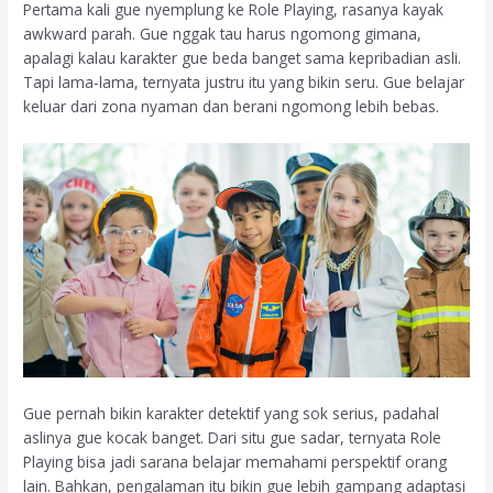
Pertama kali gue nyemplung ke Role Playing, rasanya kayak
awkward parah. Gue nggak tau harus ngomong gimana,
apalagi kalau karakter gue beda banget sama kepribadian asli.
Tapi lama-lama, ternyata justru itu yang bikin seru. Gue belajar
keluar dari zona nyaman dan berani ngomong lebih bebas.
Gue pernah bikin karakter detektif yang sok serius, padahal
aslinya gue kocak banget. Dari situ gue sadar, ternyata Role
Playing bisa jadi sarana belajar memahami perspektif orang
lain. Bahkan, pengalaman itu bikin gue lebih gampang adaptasi