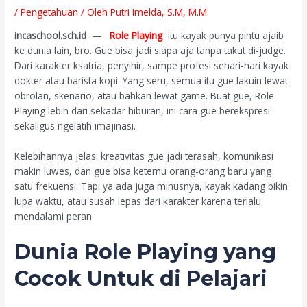
/
Pengetahuan
/ Oleh
Putri Imelda, S.M, M.M
incaschool.sch.id
—
Role Playing
itu kayak punya pintu ajaib
ke dunia lain, bro. Gue bisa jadi siapa aja tanpa takut di-judge.
Dari karakter ksatria, penyihir, sampe profesi sehari-hari kayak
dokter atau barista kopi. Yang seru, semua itu gue lakuin lewat
obrolan, skenario, atau bahkan lewat game. Buat gue, Role
Playing lebih dari sekadar hiburan, ini cara gue berekspresi
sekaligus ngelatih imajinasi.
Kelebihannya jelas: kreativitas gue jadi terasah, komunikasi
makin luwes, dan gue bisa ketemu orang-orang baru yang
satu frekuensi. Tapi ya ada juga minusnya, kayak kadang bikin
lupa waktu, atau susah lepas dari karakter karena terlalu
mendalami peran.
Dunia Role Playing yang
Cocok Untuk di Pelajari