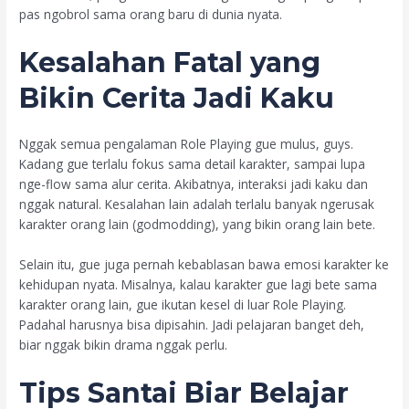
pas ngobrol sama orang baru di dunia nyata.
Kesalahan Fatal yang
Bikin Cerita Jadi Kaku
Nggak semua pengalaman Role Playing gue mulus, guys.
Kadang gue terlalu fokus sama detail karakter, sampai lupa
nge-flow sama alur cerita. Akibatnya, interaksi jadi kaku dan
nggak natural. Kesalahan lain adalah terlalu banyak ngerusak
karakter orang lain (godmodding), yang bikin orang lain bete.
Selain itu, gue juga pernah kebablasan bawa emosi karakter ke
kehidupan nyata. Misalnya, kalau karakter gue lagi bete sama
karakter orang lain, gue ikutan kesel di luar Role Playing.
Padahal harusnya bisa dipisahin. Jadi pelajaran banget deh,
biar nggak bikin drama nggak perlu.
Tips Santai Biar Belajar