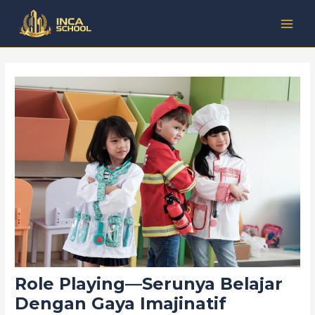
Lewati
Post
Kategori
MAI
ke
navigation
MEN
konten
Role Playing—Serunya Belajar
Dengan Gaya Imajinatif