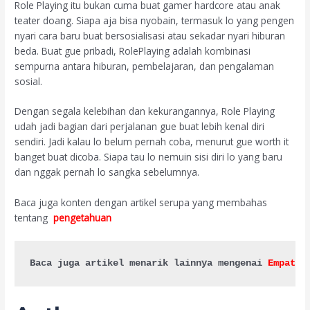
Role Playing itu bukan cuma buat gamer hardcore atau anak
teater doang. Siapa aja bisa nyobain, termasuk lo yang pengen
nyari cara baru buat bersosialisasi atau sekadar nyari hiburan
beda. Buat gue pribadi, RolePlaying adalah kombinasi
sempurna antara hiburan, pembelajaran, dan pengalaman
sosial.
Dengan segala kelebihan dan kekurangannya, Role Playing
udah jadi bagian dari perjalanan gue buat lebih kenal diri
sendiri. Jadi kalau lo belum pernah coba, menurut gue worth it
banget buat dicoba. Siapa tau lo nemuin sisi diri lo yang baru
dan nggak pernah lo sangka sebelumnya.
Baca juga konten dengan artikel serupa yang membahas
tentang
pengetahuan
Baca juga artikel menarik lainnya mengenai 
Empathy