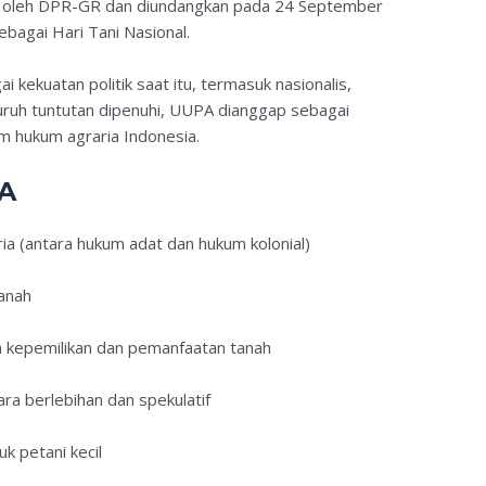
n oleh DPR-GR dan diundangkan pada 24 September
ebagai Hari Tani Nasional.
 kekuatan politik saat itu, termasuk nasionalis,
eluruh tuntutan dipenuhi, UUPA dianggap sebagai
em hukum agraria Indonesia.
PA
a (antara hukum adat dan hukum kolonial)
anah
m kepemilikan dan pemanfaatan tanah
a berlebihan dan spekulatif
k petani kecil