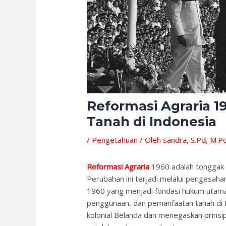
Reformasi Agraria 1
Tanah di Indonesia
/
Pengetahuan
/ Oleh
sandra, S.Pd, M.P
Reformasi Agraria
1960 adalah tonggak p
Perubahan ini terjadi melalui pengesa
1960 yang menjadi fondasi hukum utama
penggunaan, dan pemanfaatan tanah di 
kolonial Belanda dan menegaskan prins