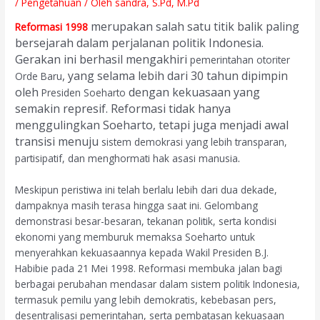
/
Pengetahuan
/ Oleh
sandra, S.Pd, M.Pd
merupakan salah satu titik balik paling
Reformasi 1998
bersejarah dalam perjalanan politik Indonesia.
Gerakan ini berhasil mengakhiri
pemerintahan otoriter
, yang selama lebih dari 30 tahun dipimpin
Orde Baru
oleh
dengan kekuasaan yang
Presiden Soeharto
semakin represif. Reformasi tidak hanya
menggulingkan Soeharto, tetapi juga menjadi awal
transisi menuju
sistem demokrasi yang lebih transparan,
.
partisipatif, dan menghormati hak asasi manusia
Meskipun peristiwa ini telah berlalu lebih dari dua dekade,
dampaknya masih terasa hingga saat ini. Gelombang
demonstrasi besar-besaran, tekanan politik, serta kondisi
ekonomi yang memburuk memaksa Soeharto untuk
menyerahkan kekuasaannya kepada Wakil Presiden B.J.
Habibie pada 21 Mei 1998. Reformasi membuka jalan bagi
berbagai perubahan mendasar dalam sistem politik Indonesia,
termasuk pemilu yang lebih demokratis, kebebasan pers,
desentralisasi pemerintahan, serta pembatasan kekuasaan