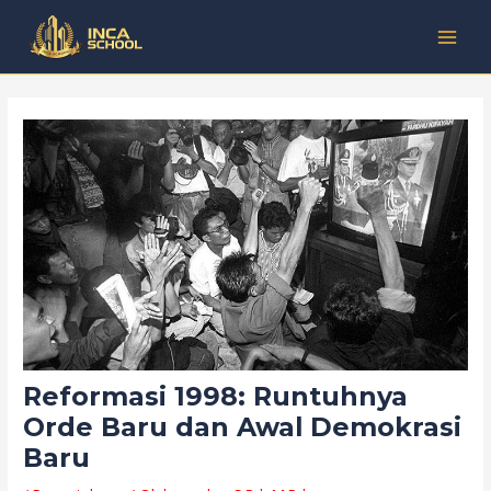
Lewati
Post
Kategori
MAI
ke
navigation
MEN
konten
Reformasi 1998: Runtuhnya
Orde Baru dan Awal Demokrasi
Baru