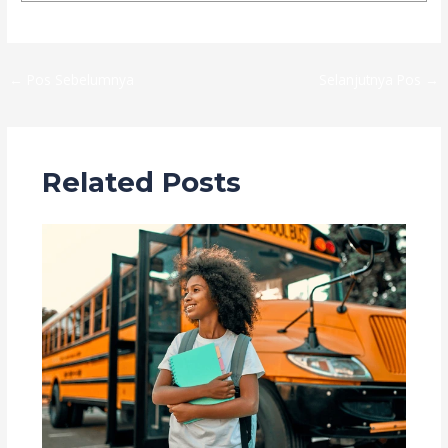
←
Pos Sebelumnya
Selanjutnya Pos
→
Related Posts