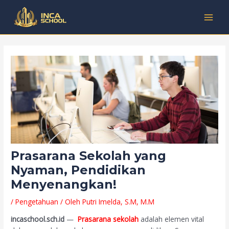
Lewati
Post
Kategori
MAI
ke
navigation
MEN
konten
Prasarana Sekolah yang
Nyaman, Pendidikan
Menyenangkan!
/
Pengetahuan
/ Oleh
Putri Imelda, S.M, M.M
incaschool.sch.id
—
Prasarana sekolah
adalah elemen vital