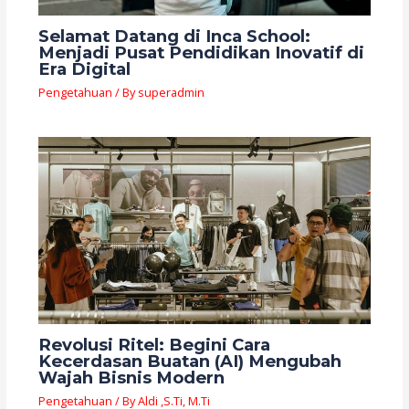
Selamat Datang di Inca School:
Menjadi Pusat Pendidikan Inovatif di
Era Digital
Pengetahuan
/ By
superadmin
Revolusi Ritel: Begini Cara
Kecerdasan Buatan (AI) Mengubah
Wajah Bisnis Modern
Pengetahuan
/ By
Aldi ,S.Ti, M.Ti