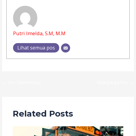
Putri Imelda, S.M, M.M
Lihat semua pos
←
Pos Sebelumnya
Selanjutnya Pos
→
Related Posts