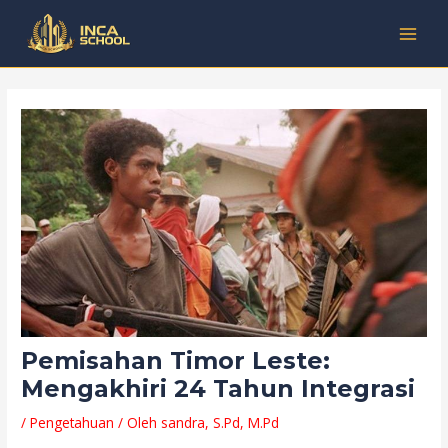
Lewati
Post
Kategori
MAI
ke
navigation
MEN
konten
Pemisahan Timor Leste:
Mengakhiri 24 Tahun Integrasi
/
Pengetahuan
/ Oleh
sandra, S.Pd, M.Pd