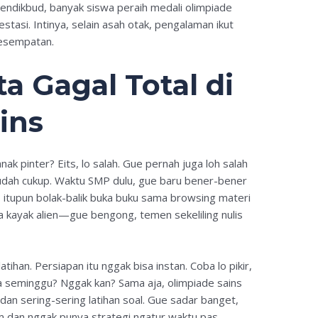
mendikbud, banyak siswa peraih medali olimpiade
restasi. Intinya, selain asah otak, pengalaman ikut
kesempatan.
a Gagal Total di
ins
ak pinter? Eits, lo salah. Gue pernah juga loh salah
e udah cukup. Waktu SMP dulu, gue baru bener-bener
 itupun bolak-balik buka buku sama browsing materi
ya kayak alien—gue bengong, temen sekeliling nulis
atihan. Persiapan itu nggak bisa instan. Coba lo pikir,
ma seminggu? Nggak kan? Sama aja, olimpiade sains
dan sering-sering latihan soal. Gue sadar banget,
m dan nggak punya strategi ngatur waktu pas