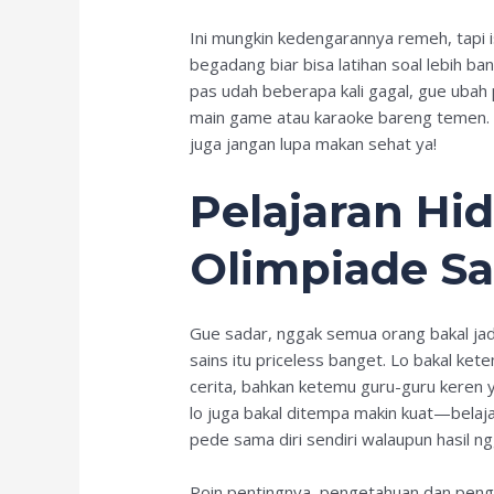
Ini mungkin kedengarannya remeh, tapi i
begadang biar bisa latihan soal lebih ba
pas udah beberapa kali gagal, gue ubah p
main game atau karaoke bareng temen. Ha
juga jangan lupa makan sehat ya!
Pelajaran Hid
Olimpiade Sa
Gue sadar, nggak semua orang bakal jadi
sains itu priceless banget. Lo bakal ket
cerita, bahkan ketemu guru-guru keren ya
lo juga bakal ditempa makin kuat—belaj
pede sama diri sendiri walaupun hasil n
Poin pentingnya, pengetahuan dan peng