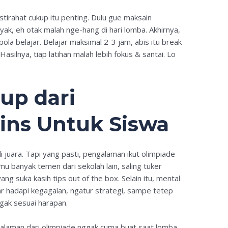
stirahat cukup itu penting. Dulu gue maksain
nyak, eh otak malah nge-hang di hari lomba. Akhirnya,
ola belajar. Belajar maksimal 2-3 jam, abis itu break
silnya, tiap latihan malah lebih fokus & santai. Lo
up dari
ins Untuk Siswa
 juara. Tapi yang pasti, pengalaman ikut olimpiade
emu banyak temen dari sekolah lain, saling tuker
ng suka kasih tips out of the box. Selain itu, mental
ar hadapi kegagalan, ngatur strategi, sampe tetep
ggak sesuai harapan.
alaman dari olimpiade nggak cuma buat saat lomba,