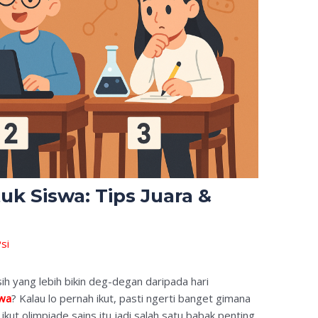
uk Siswa: Tips Juara &
si
ih yang lebih bikin deg-degan daripada hari
swa
? Kalau lo pernah ikut, pasti ngerti banget gimana
ikut olimpiade sains itu jadi salah satu babak penting