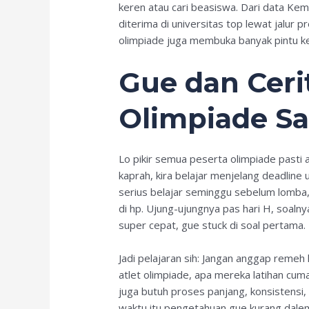
keren atau cari beasiswa. Dari data Ke
diterima di universitas top lewat jalur p
olimpiade juga membuka banyak pintu 
Gue dan Cerit
Olimpiade Sa
Lo pikir semua peserta olimpiade pasti an
kaprah, kira belajar menjelang deadlin
serius belajar seminggu sebelum lomba,
di hp. Ujung-ujungnya pas hari H, soaln
super cepat, gue stuck di soal pertama.
Jadi pelajaran sih: Jangan anggap remeh l
atlet olimpiade, apa mereka latihan cu
juga butuh proses panjang, konsistensi, 
waktu itu pengetahuan gue kurang dale