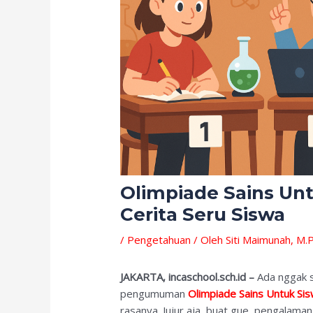
Olimpiade Sains Unt
Cerita Seru Siswa
/
Pengetahuan
/ Oleh
Siti Maimunah, M.P
JAKARTA, incaschool.sch.id –
Ada nggak s
pengumuman
Olimpiade Sains Untuk Si
rasanya. Jujur aja, buat gue, pengalaman 