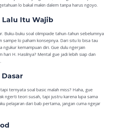
engetahuan lo bakal makin dalem tanpa harus ngoyo.
 Lalu Itu Wajib
jur. Buku-buku soal olimpiade tahun-tahun sebelumnya
an sampe lo paham konsepnya. Dari situ lo bisa tau
a ngukur kemampuan diri. Gue dulu ngerjain
 hari H. Hasilnya? Mental gue jadi lebih siap dan
.
i Dasar
tapi ternyata soal basic malah miss? Haha, gue
ak ngerti teori susah, tapi justru karena lupa sama
uku pelajaran dari bab pertama, jangan cuma ngejar
ood