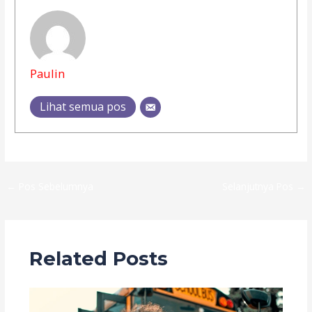
Paulin
Lihat semua pos
←
Pos Sebelumnya
Selanjutnya Pos
→
Related Posts