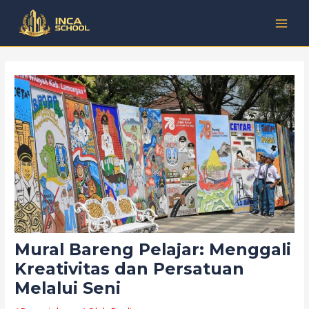
Lewati
Post
Kategori
MAI
ke
navigation
MEN
konten
Mural Bareng Pelajar: Menggali
Kreativitas dan Persatuan
Melalui Seni