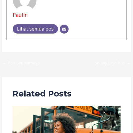
Paulin
Lihat semua pos
←
Pos Sebelumnya
Selanjutnya Pos
→
Related Posts