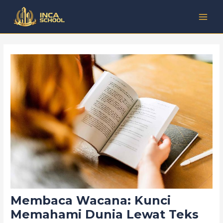
Lewati
Post
Kategori
MAI
ke
navigation
MEN
konten
Membaca Wacana: Kunci
Memahami Dunia Lewat Teks