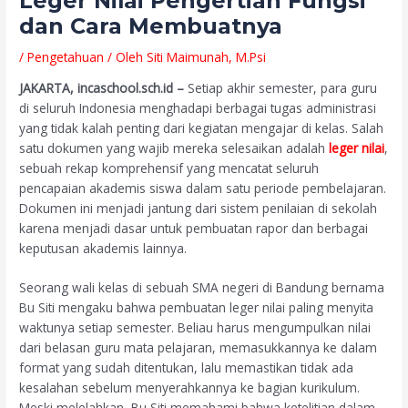
Leger Nilai Pengertian Fungsi
dan Cara Membuatnya
/
Pengetahuan
/ Oleh
Siti Maimunah, M.Psi
JAKARTA, incaschool.sch.id –
Setiap akhir semester, para guru
di seluruh Indonesia menghadapi berbagai tugas administrasi
yang tidak kalah penting dari kegiatan mengajar di kelas. Salah
satu dokumen yang wajib mereka selesaikan adalah
leger nilai
,
sebuah rekap komprehensif yang mencatat seluruh
pencapaian akademis siswa dalam satu periode pembelajaran.
Dokumen ini menjadi jantung dari sistem penilaian di sekolah
karena menjadi dasar untuk pembuatan rapor dan berbagai
keputusan akademis lainnya.
Seorang wali kelas di sebuah SMA negeri di Bandung bernama
Bu Siti mengaku bahwa pembuatan leger nilai paling menyita
waktunya setiap semester. Beliau harus mengumpulkan nilai
dari belasan guru mata pelajaran, memasukkannya ke dalam
format yang sudah ditentukan, lalu memastikan tidak ada
kesalahan sebelum menyerahkannya ke bagian kurikulum.
Meski melelahkan, Bu Siti memahami bahwa ketelitian dalam