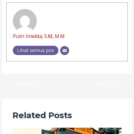
Putri Imelda, S.M, M.M
Lihat semua pos
←
Pos Sebelumnya
Selanjutnya Pos
→
Related Posts