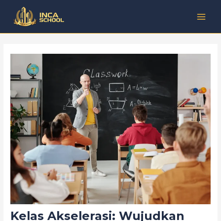
Lewati
Post
Kategori
MAI
ke
navigation
MEN
konten
Kelas Akselerasi: Wujudkan