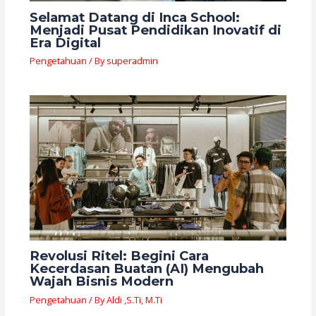
Selamat Datang di Inca School:
Menjadi Pusat Pendidikan Inovatif di
Era Digital
Pengetahuan
/ By
superadmin
Revolusi Ritel: Begini Cara
Kecerdasan Buatan (AI) Mengubah
Wajah Bisnis Modern
Pengetahuan
/ By
Aldi ,S.Ti, M.Ti