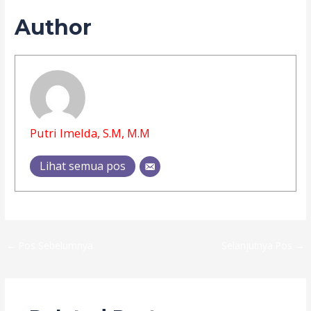
Author
Putri Imelda, S.M, M.M
Lihat semua pos
←
Pos Sebelumnya
Selanjutnya Pos
→