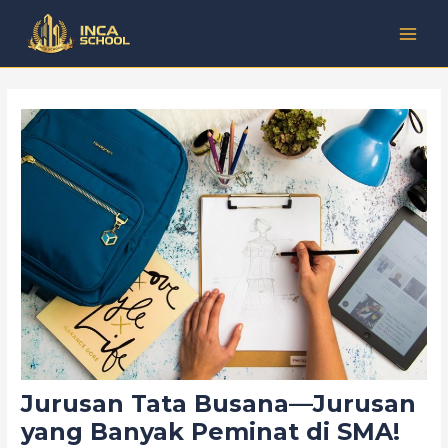
Lewati
Post
Kategori
MAI
ke
navigation
MEN
konten
Jurusan Tata Busana—Jurusan
yang Banyak Peminat di SMA!