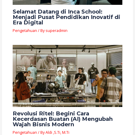
Selamat Datang di Inca School:
Menjadi Pusat Pendidikan Inovatif di
Era Digital
Pengetahuan
/ By
superadmin
Revolusi Ritel: Begini Cara
Kecerdasan Buatan (AI) Mengubah
Wajah Bisnis Modern
Pengetahuan
/ By
Aldi ,S.Ti, M.Ti