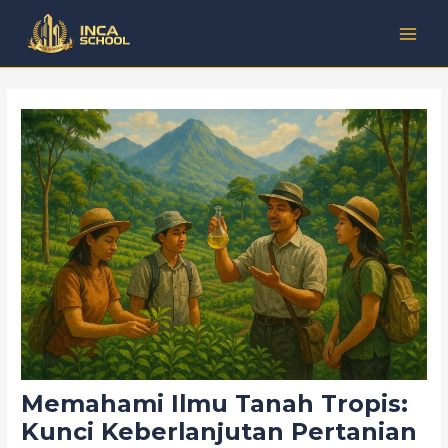
Lewati
Post
Kategori
MAI
ke
navigation
MEN
konten
Memahami Ilmu Tanah Tropis:
Kunci Keberlanjutan Pertanian