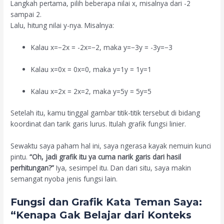
Langkah pertama, pilih beberapa nilai x, misalnya dari -2
sampai 2.
Lalu, hitung nilai y-nya. Misalnya:
Kalau
x=−2x = -2
x
=
−
2
, maka
y=−3y = -3
y
=
−
3
Kalau
x=0x = 0
x
=
0
, maka
y=1y = 1
y
=
1
Kalau
x=2x = 2
x
=
2
, maka
y=5y = 5
y
=
5
Setelah itu, kamu tinggal gambar titik-titik tersebut di bidang
koordinat dan tarik garis lurus. Itulah grafik fungsi linier.
Sewaktu saya paham hal ini, saya ngerasa kayak nemuin kunci
pintu.
“Oh, jadi grafik itu ya cuma narik garis dari hasil
perhitungan?”
Iya, sesimpel itu. Dan dari situ, saya makin
semangat nyoba jenis fungsi lain.
Fungsi dan Grafik Kata Teman Saya:
“Kenapa Gak Belajar dari Konteks