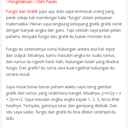
/
Pengetahuan
/ Oleh
Paulin
Fungsi dan Grafik
Jujur aja, dulu saya termasuk orang yang
panik setiap kali mendengar kata “fungsi” dalam pelajaran
matematika. Pikiran saya langsung kebayang grafik-grafik rumit
dengan banyak angka dan garis. Tapi setelah saya pelan-pelan
pahami, ternyata fungsi dan grafik itu bukan monster kok.
Fungsi itu sebenarnya cuma hubungan antara dua hal: input
dan output. Misalnya, kamu masukin angka ke suatu rumus,
dan rumus itu ngasih hasil. Nah, hubungan itulah yang disebut
fungsi. Dan grafik? Itu cuma cara buat ngelihat hubungan itu
secara visual.
Saya mulai benar-benar paham waktu saya iseng gambar
grafik dari rumus yang sederhana banget. Misalnya,
y=x+2y = x
+ 2
y
=
x
+
2
. Saya masukin angka-angka kayak 1, 2, 3, terus lihat
hasilnya. Ternyata, garisnya lurus dan gampang ditebak. Dari
situ saya sadar, fungsi dan grafik itu bisa dibikin sesimpel itu
dulu.