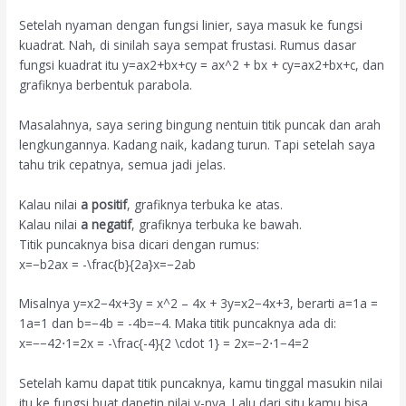
Setelah nyaman dengan fungsi linier, saya masuk ke fungsi
kuadrat. Nah, di sinilah saya sempat frustasi. Rumus dasar
fungsi kuadrat itu
y=ax2+bx+cy = ax^2 + bx + c
y
=
a
x
2
+
b
x
+
c
, dan
grafiknya berbentuk parabola.
Masalahnya, saya sering bingung nentuin titik puncak dan arah
lengkungannya. Kadang naik, kadang turun. Tapi setelah saya
tahu trik cepatnya, semua jadi jelas.
Kalau nilai
a positif
, grafiknya terbuka ke atas.
Kalau nilai
a negatif
, grafiknya terbuka ke bawah.
Titik puncaknya bisa dicari dengan rumus:
x=−b2ax = -\frac{b}{2a}
x
=
−
2
a
b
Misalnya
y=x2−4x+3y = x^2 – 4x + 3
y
=
x
2
−
4
x
+
3
, berarti
a=1a =
1
a
=
1
dan
b=−4b = -4
b
=
−
4
. Maka titik puncaknya ada di:
x=−−42⋅1=2x = -\frac{-4}{2 \cdot 1} = 2
x
=
−
2
⋅
1
−4
=
2
Setelah kamu dapat titik puncaknya, kamu tinggal masukin nilai
itu ke fungsi buat dapetin nilai y-nya. Lalu dari situ kamu bisa