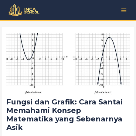
Lewati
Post
Kategori
MAI
ke
navigation
MEN
konten
Fungsi dan Grafik: Cara Santai
Memahami Konsep
Matematika yang Sebenarnya
Asik