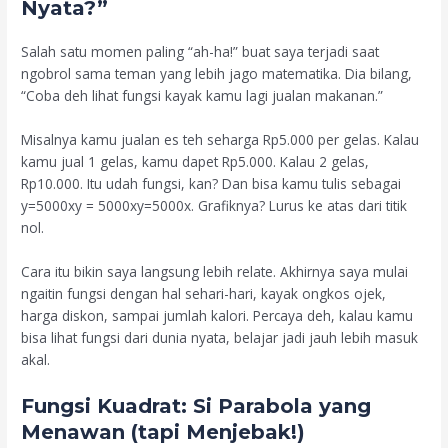
Nyata?”
Salah satu momen paling “ah-ha!” buat saya terjadi saat
ngobrol sama teman yang lebih jago matematika. Dia bilang,
“Coba deh lihat fungsi kayak kamu lagi jualan makanan.”
Misalnya kamu jualan es teh seharga Rp5.000 per gelas. Kalau
kamu jual 1 gelas, kamu dapet Rp5.000. Kalau 2 gelas,
Rp10.000. Itu udah fungsi, kan? Dan bisa kamu tulis sebagai
y=5000xy = 5000x
y
=
5000
x
. Grafiknya? Lurus ke atas dari titik
nol.
Cara itu bikin saya langsung lebih relate. Akhirnya saya mulai
ngaitin fungsi dengan hal sehari-hari, kayak ongkos ojek,
harga diskon, sampai jumlah kalori. Percaya deh, kalau kamu
bisa lihat fungsi dari dunia nyata, belajar jadi jauh lebih masuk
akal.
Fungsi Kuadrat: Si Parabola yang
Menawan (tapi Menjebak!)