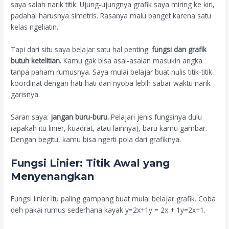
saya salah narik titik. Ujung-ujungnya grafik saya miring ke kiri,
padahal harusnya simetris. Rasanya malu banget karena satu
kelas ngeliatin.
Tapi dari situ saya belajar satu hal penting:
fungsi dan grafik
butuh ketelitian.
Kamu gak bisa asal-asalan masukin angka
tanpa paham rumusnya. Saya mulai belajar buat nulis titik-titik
koordinat dengan hati-hati dan nyoba lebih sabar waktu narik
garisnya.
Saran saya:
jangan buru-buru.
Pelajari jenis fungsinya dulu
(apakah itu linier, kuadrat, atau lainnya), baru kamu gambar.
Dengan begitu, kamu bisa ngerti pola dari grafiknya.
Fungsi Linier: Titik Awal yang
Menyenangkan
Fungsi linier itu paling gampang buat mulai belajar grafik. Coba
deh pakai rumus sederhana kayak
y=2x+1y = 2x + 1
y
=
2
x
+
1
.