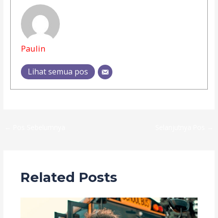
Paulin
Lihat semua pos
←
Pos Sebelumnya
Selanjutnya Pos
→
Related Posts