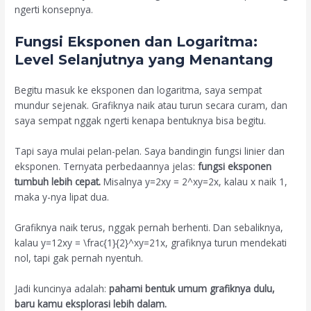
ngerti konsepnya.
Fungsi Eksponen dan Logaritma:
Level Selanjutnya yang Menantang
Begitu masuk ke eksponen dan logaritma, saya sempat
mundur sejenak. Grafiknya naik atau turun secara curam, dan
saya sempat nggak ngerti kenapa bentuknya bisa begitu.
Tapi saya mulai pelan-pelan. Saya bandingin fungsi linier dan
eksponen. Ternyata perbedaannya jelas:
fungsi eksponen
tumbuh lebih cepat.
Misalnya
y=2xy = 2^x
y
=
2
x
, kalau x naik 1,
maka y-nya lipat dua.
Grafiknya naik terus, nggak pernah berhenti. Dan sebaliknya,
kalau
y=12xy = \frac{1}{2}^x
y
=
2
1
x
, grafiknya turun mendekati
nol, tapi gak pernah nyentuh.
Jadi kuncinya adalah:
pahami bentuk umum grafiknya dulu,
baru kamu eksplorasi lebih dalam.