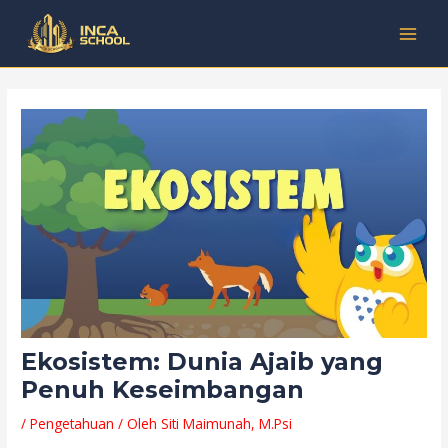
Lewati
Post
Kategori
MAI
ke
navigation
MEN
konten
Ekosistem: Dunia Ajaib yang
Penuh Keseimbangan
/
Pengetahuan
/ Oleh
Siti Maimunah, M.Psi