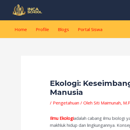
Lewati
Post
ke
navigation
konten
Home
Profile
Blogs
Portal Siswa
Ekologi: Keseimban
Manusia
/
Pengetahuan
/ Oleh
Siti Maimunah, M.P
Ilmu
Ekologi
adalah cabang ilmu biologi 
makhluk hidup dan lingkungannya. Konsep