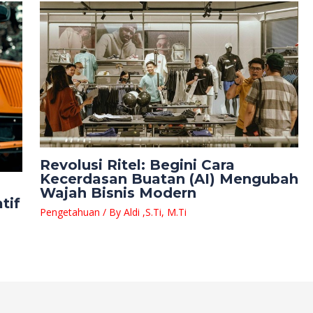
Revolusi Ritel: Begini Cara
Kecerdasan Buatan (AI) Mengubah
Wajah Bisnis Modern
tif
Pengetahuan
/ By
Aldi ,S.Ti, M.Ti