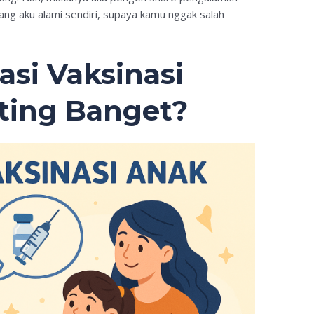
ang aku alami sendiri, supaya kamu nggak salah
si Vaksinasi
ting Banget?