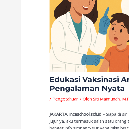
Edukasi Vaksinasi A
Pengalaman Nyata
/
Pengetahuan
/ Oleh
Siti Maimunah, M.P
JAKARTA, incaschool.sch.id –
Siapa di si
Jujur ya, aku termasuk salah satu orang 
banget info simpang-siur yang bikin bi