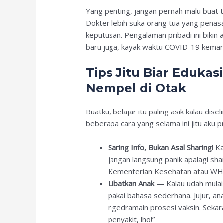
Yang penting, jangan pernah malu buat t
Dokter lebih suka orang tua yang penasa
keputusan. Pengalaman pribadi ini bikin 
baru juga, kayak waktu COVID-19 kemari
Tips Jitu Biar Edukas
Nempel di Otak
Buatku, belajar itu paling asik kalau dise
beberapa cara yang selama ini jitu aku pr
Saring Info, Bukan Asal Sharing!
Ka
jangan langsung panik apalagi sh
Kementerian Kesehatan atau WH
Libatkan Anak
— Kalau udah mulai 
pakai bahasa sederhana. Jujur, an
ngedramain prosesi vaksin. Sekara
penyakit, lho!”