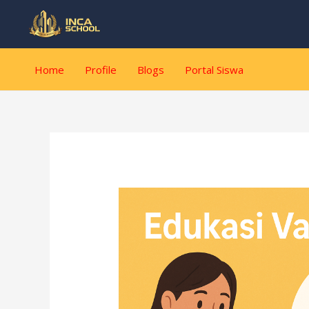
Lewati
Post
ke
navigation
konten
Home
Profile
Blogs
Portal Siswa