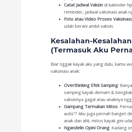
Catat Jadwal Vaksin
di kalender hp
reminder, jadwal vaksinasi anak n
Foto atau Video Proses Vaksinasi
udah berani ambil vaksin.
Kesalahan-Kesalahan 
(Termasuk Aku Perna
Biar nggak kayak aku yang dulu, kamu w
vaksinasi anak:
Overthinking Efek Samping
: Bany
samping kayak demam & bengkak. P
vaksinnya gagal atau anaknya ngg
Gampang Termakan Mitos
: Perna
autis”? Aku juga pernah banget d
anak dan ahli, mitos kayak gini ud
Ngandelin Opini Orang
: Kadang o