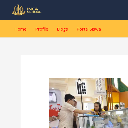
Lewati
Post
ke
navigation
konten
Home
Profile
Blogs
Portal Siswa