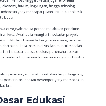
ekadar “tempat tinggal”, tetapi juga fenomena
l, ekonomi, hukum, lingkungan, hingga teknologi
.
 Indonesia yang mencapai jutaan unit, atau polemik
ta besar.
wa di Yogyakarta. Ia pernah melakukan penelitian
iran kota. Awalnya ia mengira ini sekadar proyek
kan fakta lain: banyak keluarga muda yang merasa
h dari pusat kota, namun di sisi lain muncul masalah
 Dari sini ia sadar bahwa edukasi perumahan bukan
a memahami bagaimana hunian memengaruhi kualitas
alah generasi yang suatu saat akan terjun langsung
jabat pemerintah, bahkan developer yang membangun
at luas.
asar Edukasi