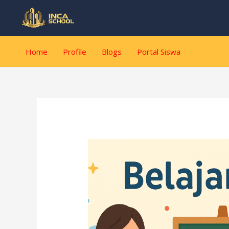
Lewati
Post
ke
navigation
konten
Home
Profile
Blogs
Portal Siswa