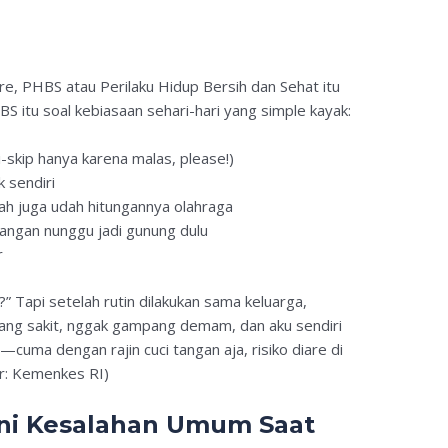
are, PHBS atau Perilaku Hidup Bersih dan Sehat itu
S itu soal kebiasaan sehari-hari yang simple kayak:
i-skip hanya karena malas, please!)
 sendiri
ah juga udah hitungannya olahraga
ngan nunggu jadi gunung dulu
r
?” Tapi setelah rutin dilakukan sama keluarga,
rang sakit, nggak gampang demam, dan aku sendiri
—cuma dengan rajin cuci tangan aja, risiko diare di
r: Kemenkes RI)
 Ini Kesalahan Umum Saat