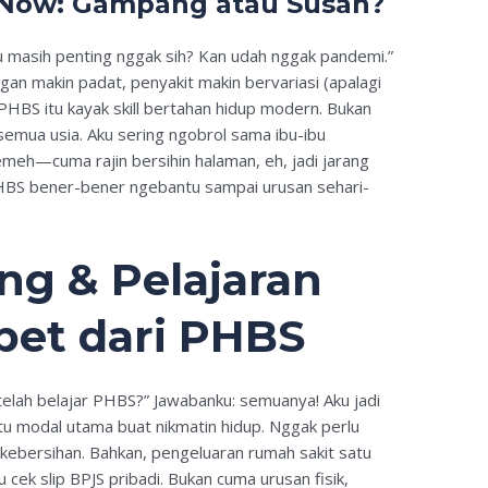
 Now: Gampang atau Susah?
masih penting nggak sih? Kan udah nggak pandemi.”
gan makin padat, penyakit makin bervariasi (apalagi
. PHBS itu kayak skill bertahan hidup modern. Bukan
semua usia. Aku sering ngobrol sama ibu-ibu
meh—cuma rajin bersihin halaman, eh, jadi jarang
PHBS bener-bener ngebantu sampai urusan sehari-
ng & Pelajaran
pet dari PHBS
telah belajar PHBS?” Jawabanku: semuanya! Aku jadi
itu modal utama buat nikmatin hidup. Nggak perlu
kebersihan. Bahkan, pengeluaran rumah sakit satu
 cek slip BPJS pribadi. Bukan cuma urusan fisik,