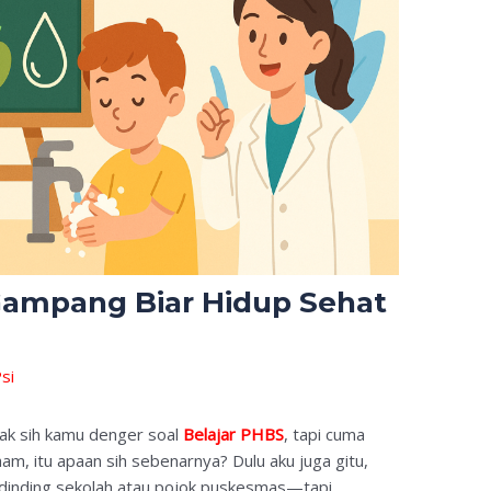
 Gampang Biar Hidup Sehat
si
k sih kamu denger soal
Belajar PHBS
, tapi cuma
m, itu apaan sih sebenarnya? Dulu aku juga gitu,
 dinding sekolah atau pojok puskesmas—tapi