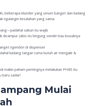
 Nih, beberapa blunder yang umum banget dan kadang
ak ngulangin kesalahan yang sama:
 doang—padahal sabun itu wajib
 dicampur (abis itu bingung sendiri bau busuknya
banget ngendon di dispenser
padahal kadang tangan cuma butuh air mengalir &
u jadi makin paham pentingnya melakukan PHBS itu
u baru sadar!
 Gampang Mulai
mah