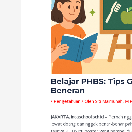
Belajar PHBS: Tips
Beneran
/
Pengetahuan
/ Oleh
Siti Maimunah, M.P
JAKARTA, incaschool.sch.id –
Pernah ngga
lewat doang dan nggak benar-benar paha
taunya PHBS itu poster yang nempel di