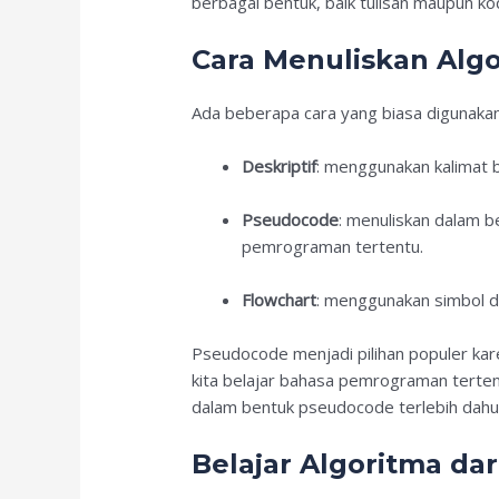
berbagai bentuk, baik tulisan maupun k
Cara Menuliskan Alg
Ada beberapa cara yang biasa digunakan 
Deskriptif
: menggunakan kalimat b
Pseudocode
: menuliskan dalam b
pemrograman tertentu.
Flowchart
: menggunakan simbol 
Pseudocode menjadi pilihan populer kar
kita belajar bahasa pemrograman tertent
dalam bentuk pseudocode terlebih dahul
Belajar Algoritma dar