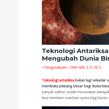
Teknologi Antariksa
Mengubah Dunia Bi
/
Pengetahuan
/ Oleh
Aldi ,S.Ti, M.Ti
Teknologi antariksa
bukan lagi sekadar u
membuka peluang besar bagi dunia bisni
banyak sektor sudah merasakan dampakn
iksa memberi manfaat nyata bagi bisnis 