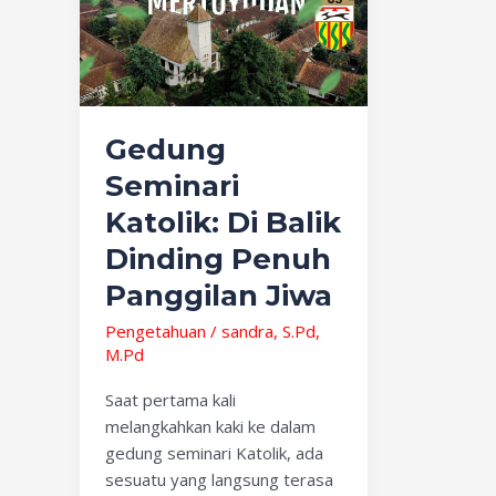
Katolik:
Di
Balik
Dinding
Penuh
Gedung
Panggilan
Jiwa
Seminari
Katolik: Di Balik
Dinding Penuh
Panggilan Jiwa
Pengetahuan
/
sandra, S.Pd,
M.Pd
Saat pertama kali
melangkahkan kaki ke dalam
gedung seminari Katolik, ada
sesuatu yang langsung terasa