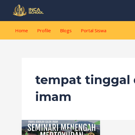
Lewati
ke
konten
Home
Profile
Blogs
Portal Siswa
tempat tinggal
imam
Gedung
Seminari