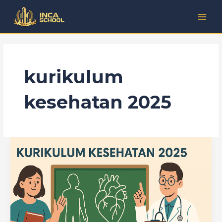
Lewati
Kategori
MAI
ke
MEN
konten
kurikulum
kesehatan 2025
Kurikulum
Kesehatan
2025:
Tips
&
Pengalaman
Hadapi
Perubahan