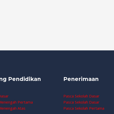
ng Pendidikan
Penerimaan
Dasar
Pasca Sekolah Dasar
 Menengah Pertama
Pasca Sekolah Dasar
Menengah Atas
Pasca Sekolah Pertama