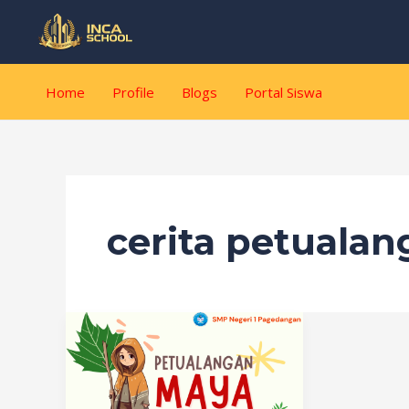
Lewati
ke
konten
Home
Profile
Blogs
Portal Siswa
cerita petualan
Cerita
Petualangan:
Aksi
dan