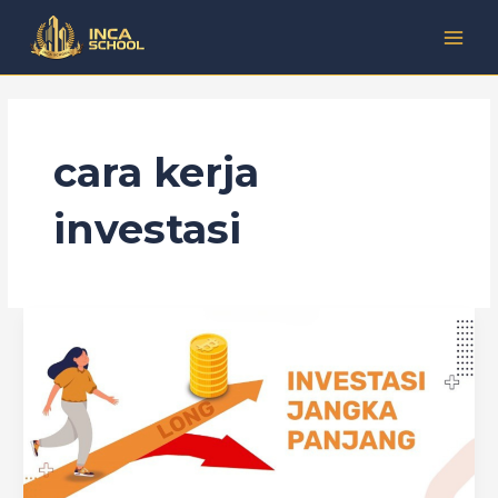
Lewati
Kategori
MAI
ke
MEN
konten
cara kerja
investasi
Tips
Investasi
Jangka
Panjang
yang
Wajib
Diketahui