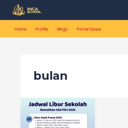
Lewati
ke
konten
Home
Profile
Blogs
Portal Siswa
bulan
Siswa
Libur
Awal
Puasa