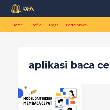
Lewati
ke
konten
Home
Profile
Blogs
Portal Siswa
aplikasi baca c
Teknik
Membaca
Cepat:
Cara