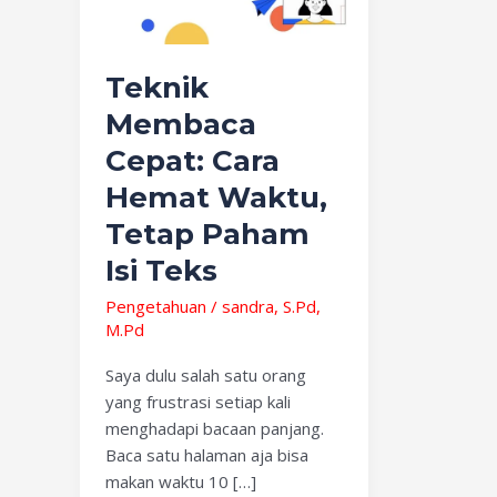
Hemat
Waktu,
Tetap
Teknik
Paham
Isi
Membaca
Teks
Cepat: Cara
Hemat Waktu,
Tetap Paham
Isi Teks
Pengetahuan
/
sandra, S.Pd,
M.Pd
Saya dulu salah satu orang
yang frustrasi setiap kali
menghadapi bacaan panjang.
Baca satu halaman aja bisa
makan waktu 10 […]