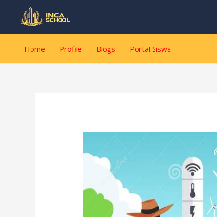
Lewati
Post
ke
navigation
konten
Home
Profile
Blogs
Portal Siswa