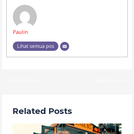
Paulin
Lihat semua pos
←
Pos Sebelumnya
Selanjutnya Pos
→
Related Posts