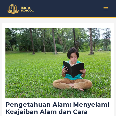
Lewati
Post
Kategori
MAI
ke
navigation
MEN
konten
Pengetahuan Alam: Menyelami
Keajaiban Alam dan Cara